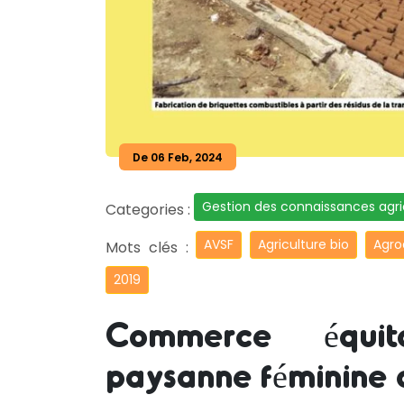
De 06 Feb, 2024
Gestion des connaissances agri
Categories :
AVSF
Agriculture bio
Agro
Mots clés :
2019
Commerce équit
paysanne féminine d