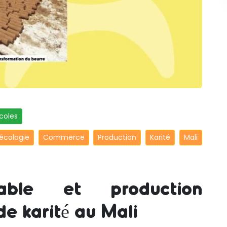
coles
écologie
Commerce
Production
Karité
Mali
able et production
e karité au Mali