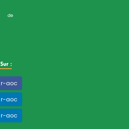
es de
Sur :
r-aoc
r-aoc
r-aoc