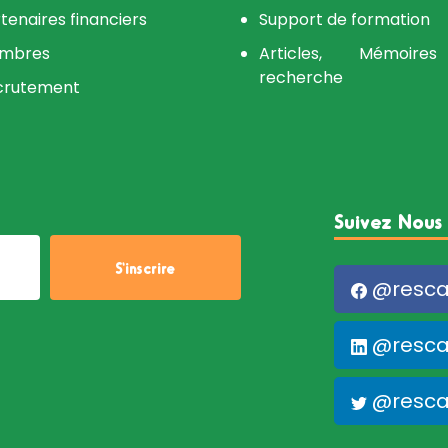
tenaires financiers
Support de formation
mbres
Articles, Mémoir
recherche
crutement
Suivez Nous 
@resca
@resca
@resca