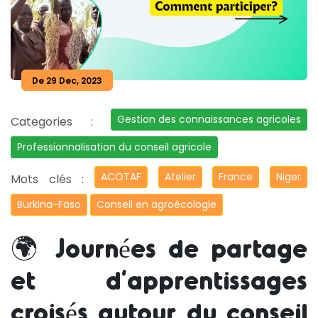
De 29 Dec, 2023
Gestion des connaissances agricoles
Categories :
Professionnalisation du conseil agricole
ACOTAF
Atelier
France
Niger
Mots clés :
Burkina-Faso
Conseil en agroécologie
🌍 Journées de partage
et d’apprentissages
croisés autour du conseil